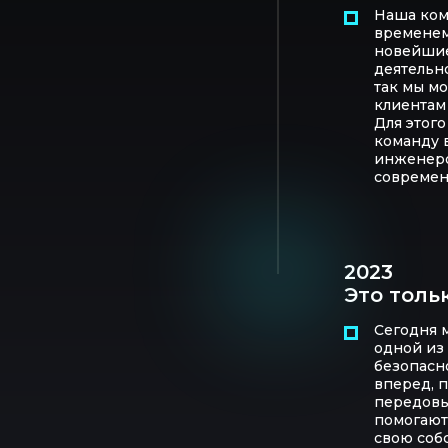
Наша ком
временем
новейшие
деятельно
так мы м
клиентам
Для этог
команду 
инженеро
современ
2023
Это толь
Сегодня м
одной из
безопасн
вперед, 
передовы
помогают
свою соб