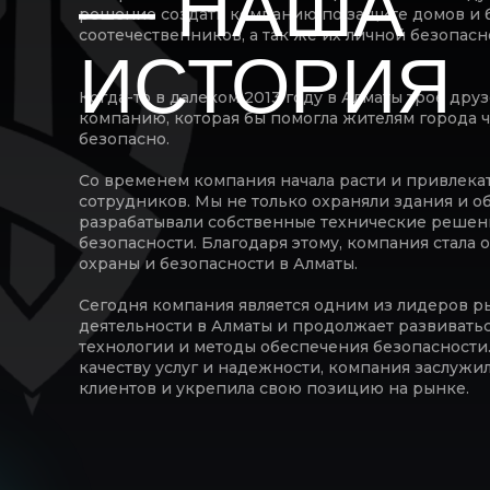
— НАША
решение создать компанию по защите домов и 
соотечественников, а так же их личной безопасн
ИСТОРИЯ
Когда-то в далеком 2013 году в Алматы трое дру
компанию, которая бы помогла жителям города ч
безопасно.
Со временем компания начала расти и привлекат
сотрудников. Мы не только охраняли здания и об
разрабатывали собственные технические решен
безопасности. Благодаря этому, компания стала
охраны и безопасности в Алматы.
Сегодня компания является одним из лидеров р
деятельности в Алматы и продолжает развиватьс
технологии и методы обеспечения безопасности
качеству услуг и надежности, компания заслужи
клиентов и укрепила свою позицию на рынке.