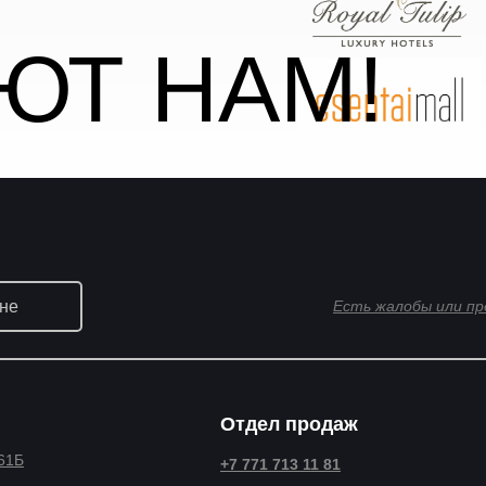
ЮТ НАМ!
не
Есть жалобы или п
Отдел продаж
 61Б
+7 771 713 11 81‬