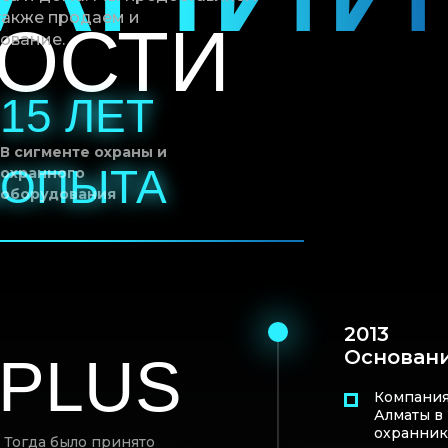
 также продаем и
ОСТИ
ование.
15 ЛЕТ
15 ЛЕТ
В сигменте охраны и
В
В
ОПЫТА
ОПЫТА
охранного
оборудования
2013
Основани
 PLUS
Компания
Алматы в 
охранник
 Тогда было принято