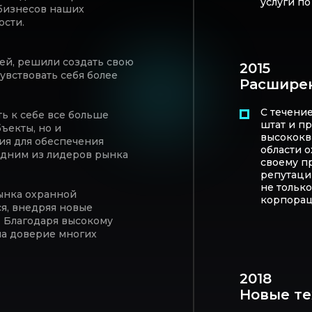
услуги по
бизнесов наших
ости.
зей, решили создать свою
2015
увствовать себя более
Расшире
С течени
ь к себе все больше
штат и пр
ъекты, но и
высококв
ия для обеспечения
области о
 одним из лидеров рынка
своему п
репутации
не тольк
ынка охранной
корпорац
я, внедряя новые
. Благодаря высокому
ла доверие многих
2018
Новые те